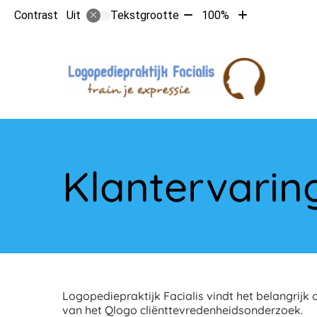
Tekst
Tekst
Contrast
Tekstgrootte
100%
Uit
verkleinen
vergroten
met
met
10%
10%
Hoo
Klantervarin
Logopediepraktijk Facialis vindt het belangrij
van het Qlogo cliënttevredenheidsonderzoek.