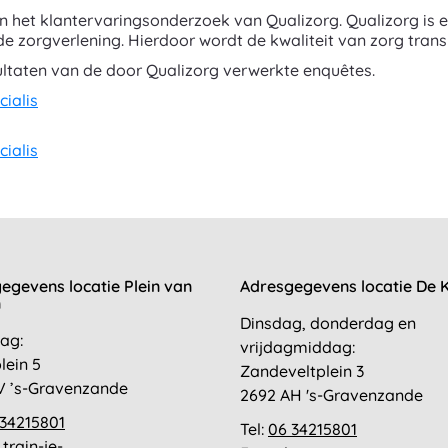
an het klantervaringsonderzoek van Qualizorg. Qualizorg is
e zorgverlening. Hierdoor wordt de kwaliteit van zorg trans
ltaten van de door Qualizorg verwerkte enquêtes.
cialis
cialis
egevens locatie Plein van
Adresgegevens locatie De K
n
Dinsdag, donderdag en
ag:
vrijdagmiddag:
lein 5
Zandeveltplein 3
V ’s-Gravenzande
2692 AH 's-Gravenzande
 34215801
Tel:
06 34215801
:
train-je-