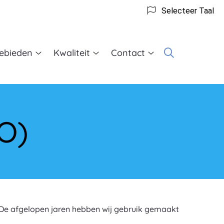
Selecteer Taal
ebieden
Kwaliteit
Contact
ie
Behandelgebieden
Kwaliteit
Contact
submenu
submenu
submenu
O)
. De afgelopen jaren hebben wij gebruik gemaakt