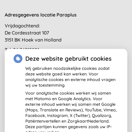
Adresgegevens locatie Paraplus
Vrijdagochtend:
De Cordesstraat 107
3151 BK Hoek van Holland
Tel:
06 34215801
E-mail:
train-je-expressie@hotmail.com
Deze website gebruikt cookies
Wij gebruiken noodzakelijke cookies zodat
deze website goed kan werken. Voor
analytische cookies en externe inhoud vragen
wij uw toestemming.
U heeft geen toestemming gegeven
Voor analytische cookies werken wij samen
voor
externe inhoud
die nodig is om
met Matomo en Google Analytics. Voor
dit te zien.
externe inhoud werken wij samen met Google
(Maps, Translate en Reviews), YouTube, Vimeo,
Cookie-instellingen wijzigen
Facebook, Instagram, X (Twitter), Qualizorg,
Patiëntenvertellen en ZorgkaartNederland.
Deze partijen kunnen gegevens zoals uw IP-